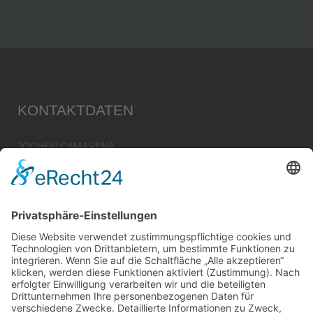
KONTAKTDATEN
JOCHEN CAMARENA
Ingenieurbüro für Bauwesen
Im Klingenfeld 10
74838 Limbach
Tel.: 06287 – 929502
Fax: 06287 – 929503
Mobil: 0172 – 6325990
E-Mail:
buero@camarena.de