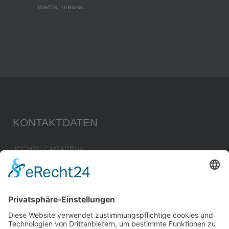
mattis, massa....
KONTAKTDATEN
JOCHEN CAMARENA
Ingenieurbüro für Bauwesen
Im Klingenfeld 10
74838 Limbach
Tel.: 06287 – 929502